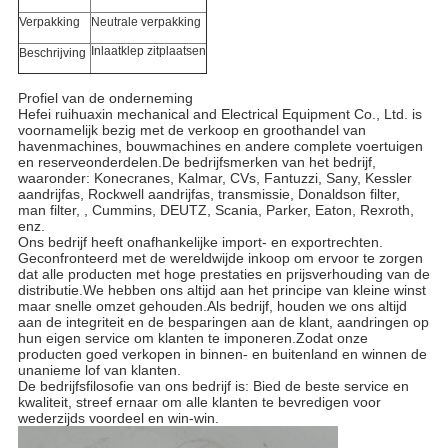
Verpakking
Neutrale verpakking
Inlaatklep zitplaatsen
Beschrijving
Profiel van de onderneming
Hefei ruihuaxin mechanical and Electrical Equipment Co., Ltd. is
voornamelijk bezig met de verkoop en groothandel van
havenmachines, bouwmachines en andere complete voertuigen
en reserveonderdelen.De bedrijfsmerken van het bedrijf,
waaronder: Konecranes, Kalmar, CVs, Fantuzzi, Sany, Kessler
aandrijfas, Rockwell aandrijfas, transmissie, Donaldson filter,
man filter, , Cummins, DEUTZ, Scania, Parker, Eaton, Rexroth,
enz.
Ons bedrijf heeft onafhankelijke import- en exportrechten.
Geconfronteerd met de wereldwijde inkoop om ervoor te zorgen
dat alle producten met hoge prestaties en prijsverhouding van de
distributie.We hebben ons altijd aan het principe van kleine winst
maar snelle omzet gehouden.Als bedrijf, houden we ons altijd
aan de integriteit en de besparingen aan de klant, aandringen op
hun eigen service om klanten te imponeren.Zodat onze
producten goed verkopen in binnen- en buitenland en winnen de
unanieme lof van klanten.
De bedrijfsfilosofie van ons bedrijf is: Bied de beste service en
kwaliteit, streef ernaar om alle klanten te bevredigen voor
wederzijds voordeel en win-win.