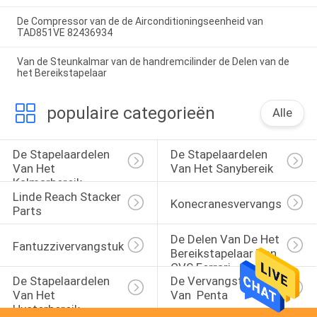
De Compressor van de de Airconditioningseenheid van
TAD851VE 82436934
Van de Steunkalmar van de handremcilinder de Delen van de
het Bereikstapelaar
populaire categorieën
Alle
De Stapelaardelen 
De Stapelaardelen 
Van Het 
Van Het Sanybereik
Kalmarbereik
Linde Reach Stacker 
Konecranesvervangstukken
Parts
De Delen Van De Het 
Fantuzzivervangstukken
Bereikstapelaar Van 
CVS Ferrari
De Stapelaardelen 
De Vervangstukken 
Van Het 
Van  Penta
Hysterbereik