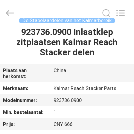
ruihuaxin
Electromechanical
Equipment
Co.,
Ltd.
De Stapelaardelen van het Kalmarbereik
All
Rights
Reserved.
923736.0900 Inlaatklep
HUIS
Developed
by
zitplaatsen Kalmar Reach
ECER
PRODUCTEN
Stacker delen
ONGEVEER
Plaats van
China
herkomst:
ONS
Merknaam:
Kalmar Reach Stacker Parts
FABRIEKSREIS
Modelnummer:
923736.0900
Min. bestelaantal:
1
KWALITEITSCONTROLE
Prijs:
CNY 666