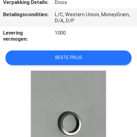
CONTACTEER
Verpakking Details:
Doos
ONS
Betalingscondities:
L/C, Western Union, MoneyGram,
D/A, D/P
VERZOEK
Levering
1000
vermogen:
OM
EEN
BESTE PRIJS
CITAAT
SITEMAP
PRIVACY
POLICY