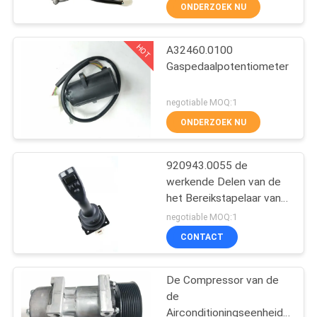
CONTACTEER
ONDERZOEK NU
ONS
HOT
A32460.0100
27
Gaspedaalpotentiometer
VERZOEK
Linde Reach Stacker
OM
negotiable MOQ:1
Parts
EEN
ONDERZOEK NU
CITAAT
920943.0055 de
werkende Delen van de
SITEMAP
het Bereikstapelaar van
97
Handvatkalmar
negotiable MOQ:1
PRIVACY
CONTACT
Konecranesvervangstuk
POLICY
De Compressor van de
de
Airconditioningseenheid