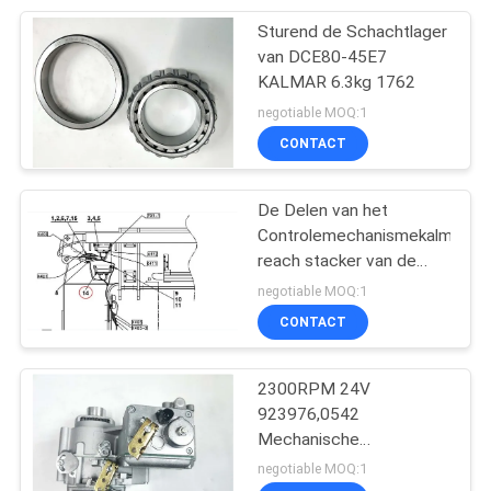
Sturend de Schachtlager
9
van DCE80-45E7
De Motoronderdelen
KALMAR 6.3kg 1762
negotiable MOQ:1
van Cummins
CONTACT
De Delen van het
Controlemechanismekalmar
reach stacker van de
15
rechthoekverspreider
negotiable MOQ:1
De Motoronderdelen
CONTACT
van Scania
2300RPM 24V
923976,0542
Mechanische
Snelheidsgouverneur
negotiable MOQ:1