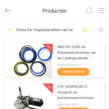
Co.,
Ltd.
All
Producten
Rights
Reserved.
Developed
by
HUIS
ECER
160
China De Stapelaardelen van het Kalmarbereik
De Stapelaardelen
PRODUCTEN
van het
HOT
N00163.5300 de
Reparatieuitrusting van
Kalmarbereik
ONGEVEER
de Leidingscilinder
ONS
negotiable MOQ:1
ONDERZOEK NU
31
FABRIEKSREIS
De Stapelaardelen
HOT
24V 920890,0012
Hoogste en
KWALITEITSCONTROLE
van het Sanybereik
Achterwissermotoren
negotiable MOQ:1