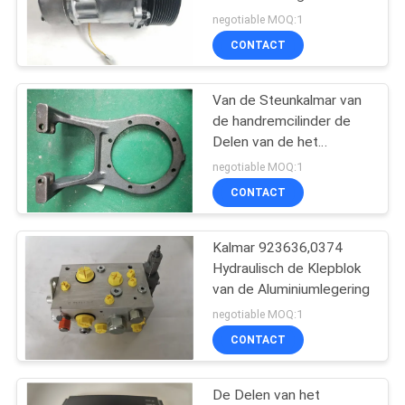
van TAD851VE
negotiable MOQ:1
82436934
CONTACT
11
Van de Steunkalmar van
Fantuzzivervangstukken
de handremcilinder de
Delen van de het
Bereikstapelaar
negotiable MOQ:1
CONTACT
Kalmar 923636,0374
9
Hydraulisch de Klepblok
De Delen van de het
van de Aluminiumlegering
negotiable MOQ:1
Bereikstapelaar van
CONTACT
CVS Ferrari
De Delen van het