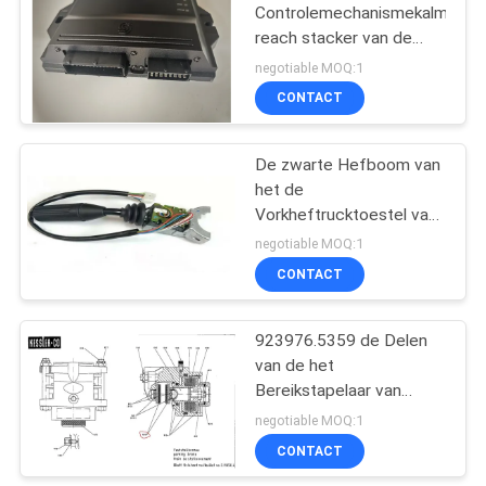
Controlemechanismekalmar
reach stacker van de
9
Brommaverspreider
negotiable MOQ:1
De Stapelaardelen
CONTACT
van het Hysterbereik
De zwarte Hefboom van
het de
Vorkheftrucktoestel van
KALMAR DRF400-450
negotiable MOQ:1
920476,016
CONTACT
47
De Vervangstukken
923976.5359 de Delen
van de het
van Penta
Bereikstapelaar van
Kalmar van het
negotiable MOQ:1
handremstootkussen
CONTACT