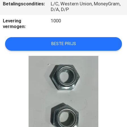
CONTACTEER
Betalingscondities:
L/C, Western Union, MoneyGram,
D/A, D/P
ONS
Levering
1000
vermogen:
VERZOEK
OM
BESTE PRIJS
EEN
CITAAT
SITEMAP
PRIVACY
POLICY