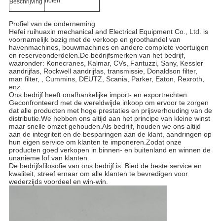
noten
Beschrijving
Profiel van de onderneming
Hefei ruihuaxin mechanical and Electrical Equipment Co., Ltd. is
voornamelijk bezig met de verkoop en groothandel van
havenmachines, bouwmachines en andere complete voertuigen
en reserveonderdelen.De bedrijfsmerken van het bedrijf,
waaronder: Konecranes, Kalmar, CVs, Fantuzzi, Sany, Kessler
aandrijfas, Rockwell aandrijfas, transmissie, Donaldson filter,
man filter, , Cummins, DEUTZ, Scania, Parker, Eaton, Rexroth,
enz.
Ons bedrijf heeft onafhankelijke import- en exportrechten.
Geconfronteerd met de wereldwijde inkoop om ervoor te zorgen
dat alle producten met hoge prestaties en prijsverhouding van de
distributie.We hebben ons altijd aan het principe van kleine winst
maar snelle omzet gehouden.Als bedrijf, houden we ons altijd
aan de integriteit en de besparingen aan de klant, aandringen op
hun eigen service om klanten te imponeren.Zodat onze
producten goed verkopen in binnen- en buitenland en winnen de
unanieme lof van klanten.
De bedrijfsfilosofie van ons bedrijf is: Bied de beste service en
kwaliteit, streef ernaar om alle klanten te bevredigen voor
wederzijds voordeel en win-win.