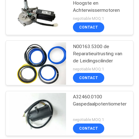
Hoogste en
Achterwissermotoren
negotiable MOQ:1
CONTACT
N00163.5300 de
Reparatieuitrusting van
de Leidingscilinder
negotiable MOQ:1
CONTACT
A32460.0100
Gaspedaalpotentiometer
negotiable MOQ:1
CONTACT