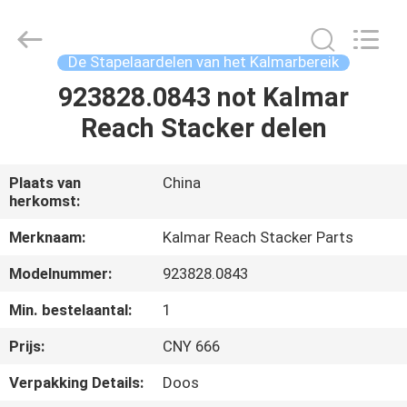
ruihuaxin
Electromechanical
Equipment
Co.,
Ltd.
De Stapelaardelen van het Kalmarbereik
All
Rights
Reserved.
923828.0843 not Kalmar
HUIS
Developed
by
Reach Stacker delen
ECER
PRODUCTEN
Plaats van
China
herkomst:
ONGEVEER
ONS
Merknaam:
Kalmar Reach Stacker Parts
Modelnummer:
923828.0843
FABRIEKSREIS
Min. bestelaantal:
1
Prijs:
CNY 666
KWALITEITSCONTROLE
Verpakking Details:
Doos