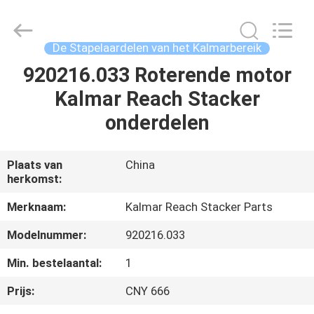
ruihuaxin
Electromechanical
Equipment
Co.,
Ltd.
De Stapelaardelen van het Kalmarbereik
All
Rights
Reserved.
920216.033 Roterende motor
HUIS
Developed
by
Kalmar Reach Stacker
ECER
PRODUCTEN
onderdelen
ONGEVEER
Plaats van
China
herkomst:
ONS
Merknaam:
Kalmar Reach Stacker Parts
FABRIEKSREIS
Modelnummer:
920216.033
Min. bestelaantal:
1
KWALITEITSCONTROLE
Prijs:
CNY 666