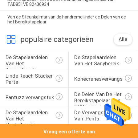
TAD851VE 82436934
Van de Steunkalmar van de handremcilinder de Delen van de
het Bereikstapelaar
populaire categorieën
Alle
De Stapelaardelen 
De Stapelaardelen 
Van Het 
Van Het Sanybereik
Kalmarbereik
Linde Reach Stacker 
Konecranesvervangstukken
Parts
De Delen Van De Het 
Fantuzzivervangstukken
Bereikstapelaar Van 
CVS Ferrari
De Stapelaardelen 
De Vervangstukken 
Van Het 
Van  Penta
Hysterbereik
Vraag een offerte aan