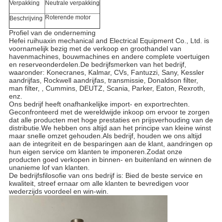
Verpakking
Neutrale verpakking
Roterende motor
Beschrijving
Profiel van de onderneming
Hefei ruihuaxin mechanical and Electrical Equipment Co., Ltd. is
voornamelijk bezig met de verkoop en groothandel van
havenmachines, bouwmachines en andere complete voertuigen
en reserveonderdelen.De bedrijfsmerken van het bedrijf,
waaronder: Konecranes, Kalmar, CVs, Fantuzzi, Sany, Kessler
aandrijfas, Rockwell aandrijfas, transmissie, Donaldson filter,
man filter, , Cummins, DEUTZ, Scania, Parker, Eaton, Rexroth,
enz.
Ons bedrijf heeft onafhankelijke import- en exportrechten.
Geconfronteerd met de wereldwijde inkoop om ervoor te zorgen
dat alle producten met hoge prestaties en prijsverhouding van de
distributie.We hebben ons altijd aan het principe van kleine winst
maar snelle omzet gehouden.Als bedrijf, houden we ons altijd
aan de integriteit en de besparingen aan de klant, aandringen op
hun eigen service om klanten te imponeren.Zodat onze
producten goed verkopen in binnen- en buitenland en winnen de
unanieme lof van klanten.
De bedrijfsfilosofie van ons bedrijf is: Bied de beste service en
kwaliteit, streef ernaar om alle klanten te bevredigen voor
wederzijds voordeel en win-win.