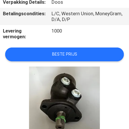
CONTACTEER
Verpakking Details:
Doos
ONS
Betalingscondities:
L/C, Western Union, MoneyGram,
D/A, D/P
VERZOEK
Levering
1000
vermogen:
OM
EEN
BESTE PRIJS
CITAAT
SITEMAP
PRIVACY
POLICY