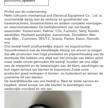
Splitsers
Beschrijving
Profiel van de onderneming
Hefei ruihuaxin mechanical and Electrical Equipment Co., Ltd. is
voornamelijk bezig met de verkoop en groothandel van
havenmachines, bouwmachines en andere complete voertuigen
en reserveonderdelen.De bedrijfsmerken van het bedrijf,
waaronder: Konecranes, Kalmar, CVs, Fantuzzi, Sany, Kessler
aandrijfas, Rockwell aandrijfas, transmissie, Donaldson filter,
man filter, , Cummins, DEUTZ, Scania, Parker, Eaton, Rexroth,
enz.
Ons bedrijf heeft onafhankelijke import- en exportrechten.
Geconfronteerd met de wereldwijde inkoop om ervoor te zorgen
dat alle producten met hoge prestaties en prijsverhouding van de
distributie.We hebben ons altijd aan het principe van kleine winst
maar snelle omzet gehouden.Als bedrijf, houden we ons altijd
aan de integriteit en de besparingen aan de klant, aandringen op
hun eigen service om klanten te imponeren.Zodat onze
producten goed verkopen in binnen- en buitenland en winnen de
unanieme lof van klanten.
De bedrijfsfilosofie van ons bedrijf is: Bied de beste service en
kwaliteit, streef ernaar om alle klanten te bevredigen voor
wederzijds voordeel en win-win.