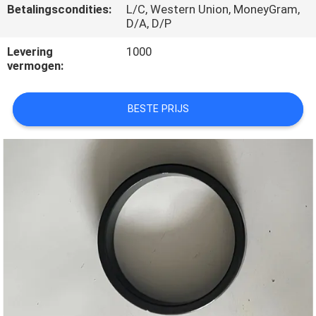
CONTACTEER
Betalingscondities:
L/C, Western Union, MoneyGram,
D/A, D/P
ONS
Levering
1000
vermogen:
VERZOEK
OM
BESTE PRIJS
EEN
CITAAT
SITEMAP
PRIVACY
POLICY