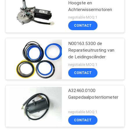
Hoogste en
Achterwissermotoren
negotiable MOQ:1
CONTACT
N00163.5300 de
Reparatieuitrusting van
de Leidingscilinder
negotiable MOQ:1
CONTACT
A32460.0100
Gaspedaalpotentiometer
negotiable MOQ:1
CONTACT