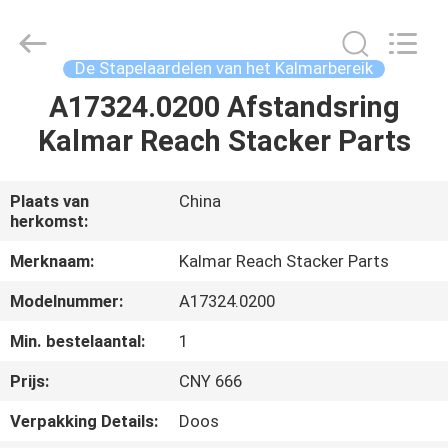
Co.,
Ltd.
All
Rights
Reserved.
De Stapelaardelen van het Kalmarbereik
Developed
by
A17324.0200 Afstandsring
HUIS
ECER
Kalmar Reach Stacker Parts
PRODUCTEN
Plaats van
China
herkomst:
ONGEVEER
ONS
Merknaam:
Kalmar Reach Stacker Parts
Modelnummer:
A17324.0200
FABRIEKSREIS
Min. bestelaantal:
1
Prijs:
CNY 666
KWALITEITSCONTROLE
Verpakking Details:
Doos