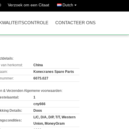
Verzoek om een Citaat
Dutch
0
KWALITEITSCONTROLE
CONTACTEER ONS
tdetails:
 van herkomst:
China
aam:
Konecranes Spare Parts
lnummer:
6075.027
en & Verzenden Algemene voorwaarden:
estelaantal:
1
cny666
kking Details:
Doos
L/C, D/A, D/P, T/T, Western
ingscondities:
Union, MoneyGram