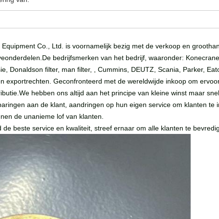
al Equipment Co., Ltd. is voornamelijk bezig met de verkoop en groo
eonderdelen.De bedrijfsmerken van het bedrijf, waaronder: Konecranes
sie, Donaldson filter, man filter, , Cummins, DEUTZ, Scania, Parker, Eat
- en exportrechten. Geconfronteerd met de wereldwijde inkoop om ervoo
tributie.We hebben ons altijd aan het principe van kleine winst maar sn
besparingen aan de klant, aandringen op hun eigen service om klanten 
nnen de unanieme lof van klanten.
ied de beste service en kwaliteit, streef ernaar om alle klanten te bevre