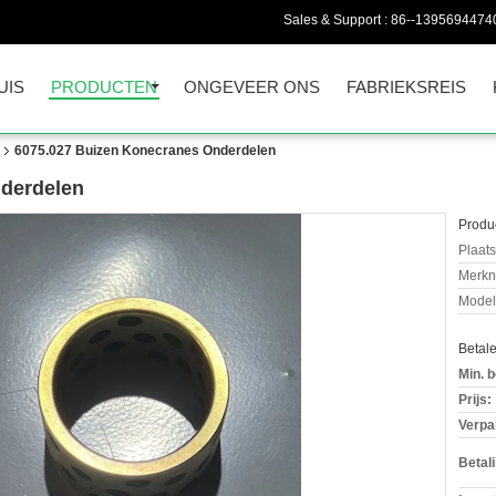
Sales & Support :
86--1395694474
UIS
PRODUCTEN
ONGEVEER ONS
FABRIEKSREIS
6075.027 Buizen Konecranes Onderdelen
derdelen
Produc
Plaats
Merkn
Mode
Betal
Min. b
Prijs:
Verpa
Betal