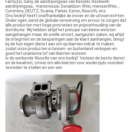
Fantuzzi, Sany, de aandrijvingsas van Kessler, Rockwell-
aandrijvingsas, -transmissie, Donaldson-filter, mensenfilter, ,
Cummins, DEUTZ, Scania, Parker, Eaton, Rexroth, enz.
Ons bedrijf heeft onafhankelijke de invoer en de uitvoerrechten.
Onder ogen ziend de globale verwerving om ervoor te zorgen dat
alle producten met hoge prestaties en prijsverhouding van de
distributie. Wij hebben altijd het principe van kleine winsten
aangehangen maar de snelle omzet, aangezien zaken, wij altijd
de integriteit en de besparingen aan de klant aanhangen, dringt
bij de hun eigen dienst aan om op klanten indruk te maken.
zodat onze producten in binnen- en buitenland verkopen en
goed het unanieme lof van klanten wonnen.
Is de werkende filosofie van ons bedrijf: Verleen de beste dienst
en de kwaliteit, strivie om alle klanten voor wederzijds voordeel
tevreden te stellen en win-win.