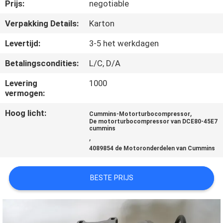
CONTACTEER
Prijs:
negotiable
ONS
Verpakking Details:
Karton
Levertijd:
3-5 het werkdagen
VERZOEK
Betalingscondities:
L/C, D/A
OM
Levering
1000
EEN
vermogen:
CITAAT
Hoog licht:
,
Cummins-Motorturbocompressor
De motorturbocompressor van DCE80-45E7
cummins
SITEMAP
,
4089854 de Motoronderdelen van Cummins
PRIVACY
BESTE PRIJS
POLICY