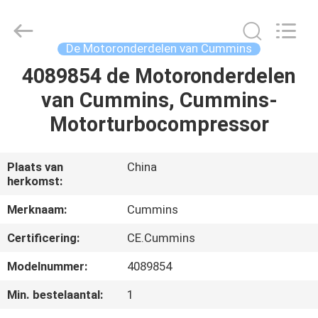
Electromechanical
Equipment
Co.,
Ltd.
All
De Motoronderdelen van Cummins
Rights
Reserved.
4089854 de Motoronderdelen
HUIS
Developed
by
ECER
van Cummins, Cummins-
PRODUCTEN
Motorturbocompressor
ONGEVEER
Plaats van
China
herkomst:
ONS
Merknaam:
Cummins
FABRIEKSREIS
Certificering:
CE.Cummins
Modelnummer:
4089854
KWALITEITSCONTROLE
Min. bestelaantal:
1