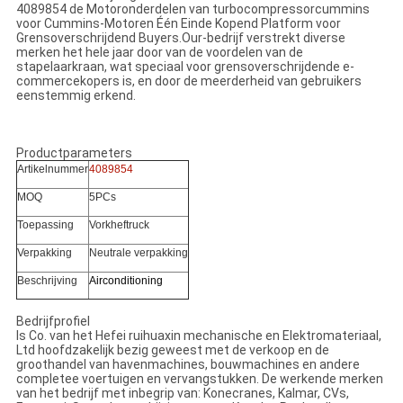
4089854 de Motoronderdelen van turbocompressorcummins
voor Cummins-Motoren Één Einde Kopend Platform voor
Grensoverschrijdend Buyers.Our-
bedrijf verstrekt diverse
merken het hele jaar door van de voordelen van
de
stapelaarkraan, wat speciaal voor grensoverschrijdende e-
commercekopers is, en door de meerderheid van gebruikers
eenstemmig erkend.
Productparameters
Artikelnummer
4089854
MOQ
5
PCs
Toepassing
Vorkheftruck
Verpakking
Neutrale verpakking
Beschrijving
Airconditioning
Bedrijfprofiel
Is Co. van het Hefei ruihuaxin mechanische en Elektromateriaal,
Ltd hoofdzakelijk bezig geweest met de verkoop en de
groothandel van havenmachines, bouwmachines en andere
completee voertuigen en vervangstukken. De werkende merken
van het bedrijf met inbegrip van: Konecranes, Kalmar, CVs,