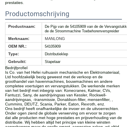
prestaties.
Productomschrijving
Productnaam:
De Pijp van de 54105909 van de de Vervangstukk
de de Stroommachine Toebehorenverspreider
Merknaam:
MANLONG
OEM NR.:
54105909
Type:
Distributieklep
Gebruikt:
Stapelaar
Bedrijfprofiel
Is Co. van het Hefei ruihuaxin mechanische en Elektromateriaal,
Ltd hoofdzakelijk bezig geweest met de verkoop en de
groothandel van havenmachines, bouwmachines en andere
completee voertuigen en vervangstukken. De werkende merken
van het bedrijf met inbegrip van: Konecranes, Kalmar, CVs,
Fantuzzi, Sany, de aandrijvingsas van Kessler, Rockwell-
aandrijvingsas, -transmissie, Donaldson-filter, mensenfilter, ,
Cummins, DEUTZ, Scania, Parker, Eaton, Rexroth, enz.
Ons bedrijf heeft onafhankelijke de invoer en de uitvoerrechten.
Onder ogen ziend de globale verwerving om ervoor te zorgen
dat alle producten met hoge prestaties en prijsverhouding van de
distributie. Wij hebben altijd het principe van kleine winsten
aangehangen maar de snelle omzet, aangezien zaken, wij altijd