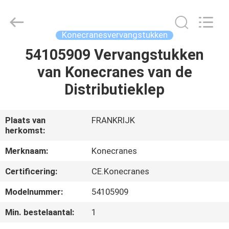
Equipment
Co.,
Ltd.
All
Rights
Konecranesvervangstukken
Reserved.
Developed
by
54105909 Vervangstukken
HUIS
ECER
van Konecranes van de
PRODUCTEN
Distributieklep
ONGEVEER
Plaats van
FRANKRIJK
herkomst:
ONS
Merknaam:
Konecranes
FABRIEKSREIS
Certificering:
CE.Konecranes
Modelnummer:
54105909
KWALITEITSCONTROLE
Min. bestelaantal:
1