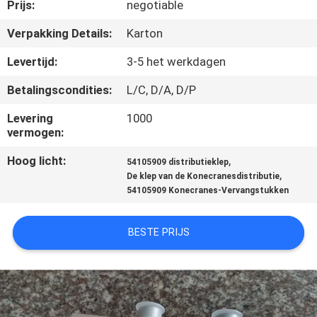
CONTACTEER
Prijs:
negotiable
ONS
Verpakking Details:
Karton
Levertijd:
3-5 het werkdagen
VERZOEK
Betalingscondities:
L/C, D/A, D/P
OM
Levering
1000
EEN
vermogen:
CITAAT
Hoog licht:
,
54105909 distributieklep
,
De klep van de Konecranesdistributie
SITEMAP
54105909 Konecranes-Vervangstukken
BESTE PRIJS
PRIVACY
POLICY