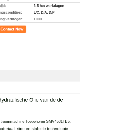
ijd:
3-5 het werkdagen
ingscondities:
L/C, D/A, D/P
ing vermogen:
1000
ct
ydraulische Olie van de de
,
Stroommachine Toebehoren SMV4531TB5
eriaal, rijpe en stabiele technologie,