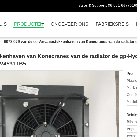
Sales & Support :
86-551-6677016
UIS
PRODUCTEN
ONGEVEER ONS
FABRIEKSREIS
6073.079 van de de Vervangstukkenhaven van Konecranes van de radiator d
kenhaven van Konecranes van de radiator de gp-Hyd
MV4531TB5
Produc
Plaats
Merkn
Certif
Mode
Betal
Min. b
Prijs:
Verpa