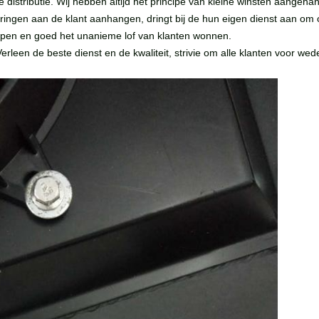
e distributie. Wij hebben altijd het principe van kleine winsten aange
sparingen aan de klant aanhangen, dringt bij de hun eigen dienst aan o
open en goed het unanieme lof van klanten wonnen.
Verleen de beste dienst en de kwaliteit, strivie om alle klanten voor wed