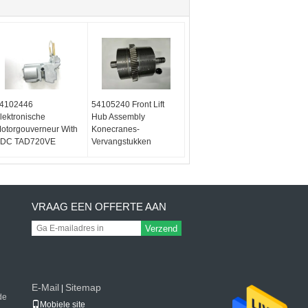
4102446
54105240 Front Lift
lektronische
Hub Assembly
otorgouverneur With
Konecranes-
DC TAD720VE
Vervangstukken
VRAAG EEN OFFERTE AAN
Verzend
E-Mail
Sitemap
|
de
Mobiele site