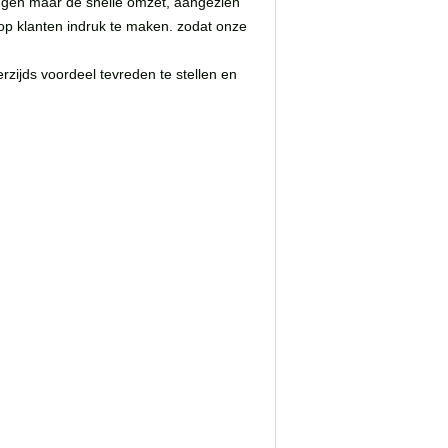
hangen maar de snelle omzet, aangezien
m op klanten indruk te maken. zodat onze
erzijds voordeel tevreden te stellen en