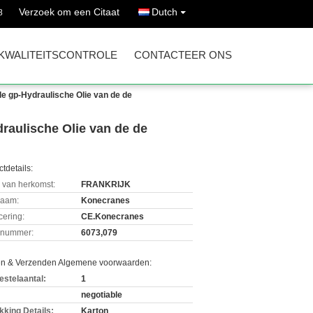
Verzoek om een Citaat
Dutch
8
KWALITEITSCONTROLE
CONTACTEER ONS
e gp-Hydraulische Olie van de de
raulische Olie van de de
tdetails:
 van herkomst:
FRANKRIJK
aam:
Konecranes
icering:
CE.Konecranes
lnummer:
6073,079
en & Verzenden Algemene voorwaarden:
estelaantal:
1
negotiable
kking Details:
Karton