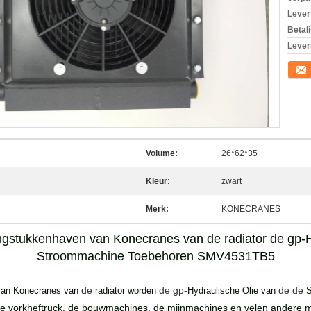
Levert
Betal
Lever
Conta
Volume:
26*62*35
Kleur:
zwart
Merk:
KONECRANES
gstukkenhaven van Konecranes van de radiator de gp-H
Stroommachine Toebehoren SMV4531TB5
de
de gp-
de de
van Konecranes van
radiator worden
Hydraulische Olie van
 de vorkheftruck, de bouwmachines, de mijnmachines en velen andere mat