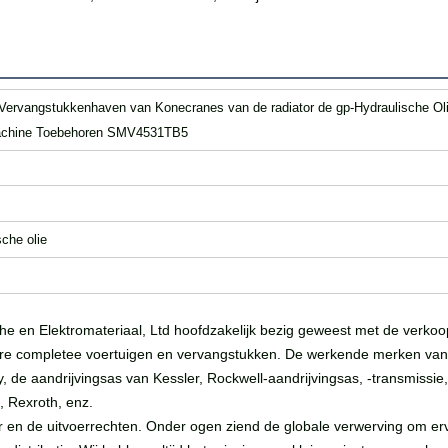
Vervangstukkenhaven van Konecranes van de radiator de gp-Hydraulische Ol
achine Toebehoren SMV4531TB5
sche olie
che en Elektromateriaal, Ltd hoofdzakelijk bezig geweest met de verko
completee voertuigen en vervangstukken. De werkende merken van he
de aandrijvingsas van Kessler, Rockwell-aandrijvingsas, -transmissie, D
 Rexroth, enz.
er en de uitvoerrechten. Onder ogen ziend de globale verwerving om er