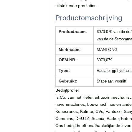
uitstekende prestaties.
Productomschrijving
Productnaam:
6073.079 van de de 
van de de Stroomm
Merknaam:
MANLONG
OEM NR.:
6073,079
Type:
Radiator gp-hydrauli
Gebruikt:
Stapelaar, voorlift
Bedrijfprofiel
Is Co. van het Hefei ruihuaxin mechanis
havenmachines, bouwmachines en andere 
Konecranes, Kalmar, CVs, Fantuzzi, Sany, 
Cummins, DEUTZ, Scania, Parker, Eaton,
Ons bedrijf heeft onafhankelijke de invo