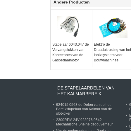
Andere Producten
Stapelaar 6043,047 de
Elektro de
Vervangstukken van
Draaduitrusting van het
Konecranes van de
Ionixsysteem voor
Gaspedaalmotor
Bouwmachines
DE STAPELAARDELEN VAN
HET KALMARBEREIK
924015.0563 de Delen van de het
Bereikstapelaar van Kalmar van de
R
slotkoker
2300RPM 24V 923976,0542
B
Mechanische Snelheidsgouverneur
D
Van de motoronderdelen Penta van
A