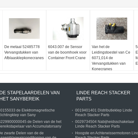
De metaal 52485778
6043.007 de Sensor
Van het de
5
Vervangstukken van
van de boomhoek voor
Leidingstoestel van Ce
E
Afblaasklepkonecranes
Container Front Crane
6071,014 de
M
Vervangstukken van
E
Konecranes
DE STAPELAARDELEN VAN
LINDE REACH STACKER
HET SANYBEREIK
PARTS
60155033 de Elektromagnetische
0019401401 Distributieklep Linde
ichtingklep van Sany
Reach Stacker Parts
B229900000045 de Delen van de het
0029734504 Nabijheidsschakelaar
ereikstapelaar van Accumulatorsany
Linde Reach Stacker Parts
e zwarte Delen van de de
Hoogste en Achterwissermotoren Lin
ssemblageairconditioning van de
Reach Stacker Parts