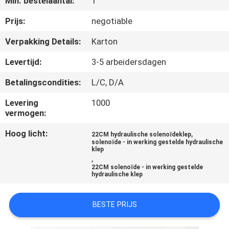
Min. bestelaantal:
1
CONTACTEER
ONS
Prijs:
negotiable
Verpakking Details:
Karton
VERZOEK
Levertijd:
3-5 arbeidersdagen
OM
Betalingscondities:
L/C, D/A
EEN
Levering
1000
CITAAT
vermogen:
Hoog licht:
,
22CM hydraulische solenoïdeklep
SITEMAP
solenoïde - in werking gestelde hydraulische
klep
,
22CM solenoïde - in werking gestelde
PRIVACY
hydraulische klep
POLICY
BESTE PRIJS