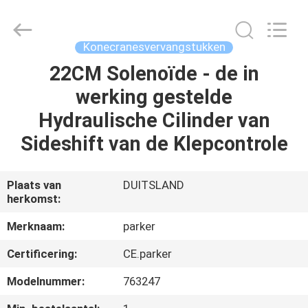
Equipment
Co.,
Ltd.
All
Rights
Konecranesvervangstukken
Reserved.
Developed
by
22CM Solenoïde - de in
HUIS
ECER
werking gestelde
PRODUCTEN
Hydraulische Cilinder van
Sideshift van de Klepcontrole
ONGEVEER
ONS
Plaats van
DUITSLAND
herkomst:
FABRIEKSREIS
Merknaam:
parker
Certificering:
CE.parker
KWALITEITSCONTROLE
Modelnummer:
763247