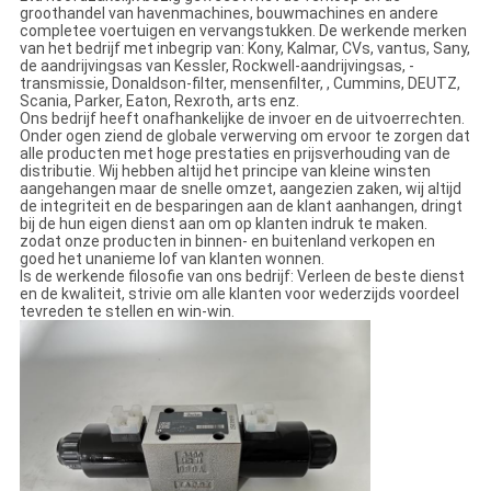
groothandel van havenmachines, bouwmachines en andere
completee voertuigen en vervangstukken. De werkende merken
van het bedrijf met inbegrip van: Kony, Kalmar, CVs, vantus, Sany,
de aandrijvingsas van Kessler, Rockwell-aandrijvingsas, -
transmissie, Donaldson-filter, mensenfilter, , Cummins, DEUTZ,
Scania, Parker, Eaton, Rexroth, arts enz.
Ons bedrijf heeft onafhankelijke de invoer en de uitvoerrechten.
Onder ogen ziend de globale verwerving om ervoor te zorgen dat
alle producten met hoge prestaties en prijsverhouding van de
distributie. Wij hebben altijd het principe van kleine winsten
aangehangen maar de snelle omzet, aangezien zaken, wij altijd
de integriteit en de besparingen aan de klant aanhangen, dringt
bij de hun eigen dienst aan om op klanten indruk te maken.
zodat onze producten in binnen- en buitenland verkopen en
goed het unanieme lof van klanten wonnen.
Is de werkende filosofie van ons bedrijf: Verleen de beste dienst
en de kwaliteit, strivie om alle klanten voor wederzijds voordeel
tevreden te stellen en win-win.