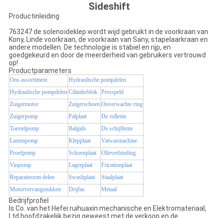
Sideshift
Productinleiding
763247 de solenoïdeklep wordt wijd gebruikt in de voorkraan van
Kony, Linde voorkraan, de voorkraan van Sany, stapelaarkraan en
andere modellen. De technologie is stabiel en rijp, en
goedgekeurd en door de meerderheid van gebruikers vertrouwd
op!
Productparameters
Ons assortiment
Hydraulische pompdelen
Hydraulische pompdelen
Cilinderblok
Persspeld
Zuigermotor
Zuigerschoen
Onverwachte ring
Zuigerpomp
Palplaat
De rollente
Toestelpomp
Balgids
De schijflente
Lastenpomp
Klepplaat
Vatwasmachine
Proefpomp
Schoenplaat
Olieverbinding
Vinpomp
Lagerplaat
Fricationplaat
Reparatieoem delen
Swashplaat
Staalplaat
Motorvervangstukken
Drijfas
Metaal
Bedrijfprofiel
Is Co. van het Hefei ruihuaxin mechanische en Elektromateriaal,
Ltd hoofdzakelijk bezig geweest met de verkoop en de