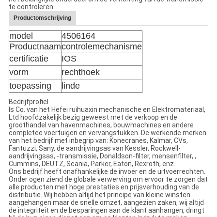
te controleren.
Productomschrijving
model
4506164
Productnaam
controlemechanisme
certificatie
IOS
vorm
rechthoek
toepassing
linde
Bedrijfprofiel
Is Co. van het Hefei ruihuaxin mechanische en Elektromateriaal,
Ltd hoofdzakelijk bezig geweest met de verkoop en de
groothandel van havenmachines, bouwmachines en andere
completee voertuigen en vervangstukken. De werkende merken
van het bedrijf met inbegrip van: Konecranes, Kalmar, CVs,
Fantuzzi, Sany, de aandrijvingsas van Kessler, Rockwell-
aandrijvingsas, -transmissie, Donaldson-filter, mensenfilter, ,
Cummins, DEUTZ, Scania, Parker, Eaton, Rexroth, enz.
Ons bedrijf heeft onafhankelijke de invoer en de uitvoerrechten.
Onder ogen ziend de globale verwerving om ervoor te zorgen dat
alle producten met hoge prestaties en prijsverhouding van de
distributie. Wij hebben altijd het principe van kleine winsten
aangehangen maar de snelle omzet, aangezien zaken, wij altijd
de integriteit en de besparingen aan de klant aanhangen, dringt