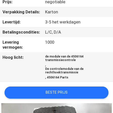
CONTACTEER
Prijs:
negotiable
ONS
Verpakking Details:
Karton
Levertijd:
3-5 het werkdagen
VERZOEK
Betalingscondities:
L/C, D/A
OM
Levering
1000
EEN
vermogen:
CITAAT
Hoog licht:
de module van de 4506164
transmissiecontrole
,
SITEMAP
De controlemodule van de
rechthoektransmissie
,
4506164 Parts
PRIVACY
POLICY
BESTE PRIJS