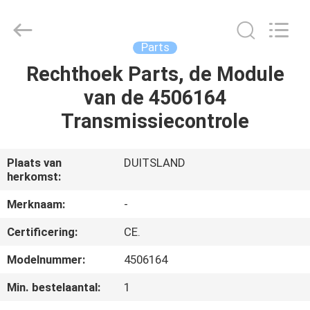
Co.,
Ltd.
All
Rights
Reserved.
Parts
Developed
by
Rechthoek Parts, de Module
HUIS
ECER
van de 4506164
PRODUCTEN
Transmissiecontrole
ONGEVEER
Plaats van
DUITSLAND
herkomst:
ONS
Merknaam:
-
FABRIEKSREIS
Certificering:
CE.
Modelnummer:
4506164
KWALITEITSCONTROLE
Min. bestelaantal:
1