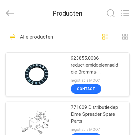
ruihuaxin
Electromechanical
Equipment
Producten
Co.,
Ltd.
All
Rights
Reserved.
HUIS
160
Developed
Alle producten
by
ECER
De Stapelaardelen
PRODUCTEN
van het
923855.0086
reductiemiddelennaald
Kalmarbereik
ONGEVEER
die Bromma-
ONS
Verspreidersdelen
negotiable MOQ:1
dragen
CONTACT
31
FABRIEKSREIS
De Stapelaardelen
771609 Distributieklep
Elme Spreader Spare
KWALITEITSCONTROLE
van het Sanybereik
Parts
negotiable MOQ:1