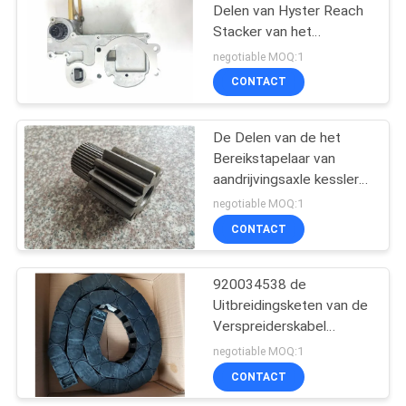
Delen van Hyster Reach
Stacker van het
9
Snelheidscontrolemechanism
negotiable MOQ:1
De Stapelaardelen
CONTACT
van het Hysterbereik
De Delen van de het
Bereikstapelaar van
aandrijvingsaxle kessler
sun gear CVS Ferrari
negotiable MOQ:1
CONTACT
47
De Vervangstukken
920034538 de
Uitbreidingsketen van de
van Penta
Verspreiderskabel
Vervangstukken van
negotiable MOQ:1
Fantuzzi
CONTACT