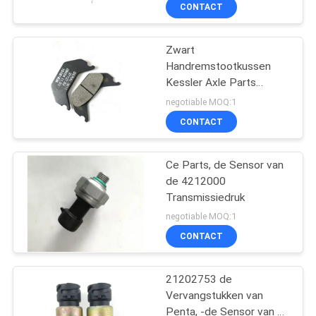
CONTACTEER
CONTACT
ONS
Zwart
27
Handremstootkussen
VERZOEK
Kessler Axle Parts
Linde Reach Stacker
OM
101.1349.3a
negotiable MOQ:1
Parts
EEN
CONTACT
CITAAT
Ce Parts, de Sensor van
de 4212000
SITEMAP
Transmissiedruk
97
negotiable MOQ:1
PRIVACY
CONTACT
Konecranesvervangstuk
POLICY
21202753 de
Vervangstukken van
Penta, -de Sensor van de