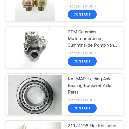
Oliedruk
negotiable MOQ:1
CONTACT
11
OEM Cummins
Fantuzzivervangstukken
Motoronderdelen,
Cummins-de Pomp van
het Motorwater
negotiable MOQ:1
CONTACT
KALMAR-Leiding Axle
9
Bearing Rockwell Axle
De Delen van de het
Parts
negotiable MOQ:1
Bereikstapelaar van
CONTACT
CVS Ferrari
21124198 Elektronische