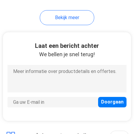
9
Bekijk meer
De Motoronderdelen
van Cummins
Laat een bericht achter
We bellen je snel terug!
15
De Motoronderdelen
van Scania